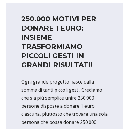
servizio è gratuito e riservato ai soci.
Dubbi e chiarimenti in ambito infermieristico
trovano risposta grazie al supporto degli
250.000 MOTIVI PER
ACCEDI O REGISTRATI PER
specialisti di AMICI. Il servizio è gratuito e
PRENOTARE
DONARE 1 EURO:
riservato ai soci.
INSIEME
TRASFORMIAMO
ACCEDI O REGISTRATI PER
PRENOTARE
PICCOLI GESTI IN
GRANDI RISULTATI!
Ogni grande progetto nasce dalla
somma di tanti piccoli gesti. Crediamo
che sia più semplice unire 250.000
persone disposte a donare 1 euro
ciascuna, piuttosto che trovare una sola
persona che possa donare 250.000