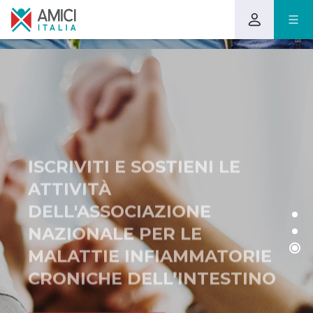
ISCRIVITI E SOSTIENI LE
ATTIVITÀ
DELL'ASSOCIAZIONE
NAZIONALE PER LE
MALATTIE INFIAMMATORIE
CRONICHE DELL’INTESTINO
SCOPRI DI PIÙ